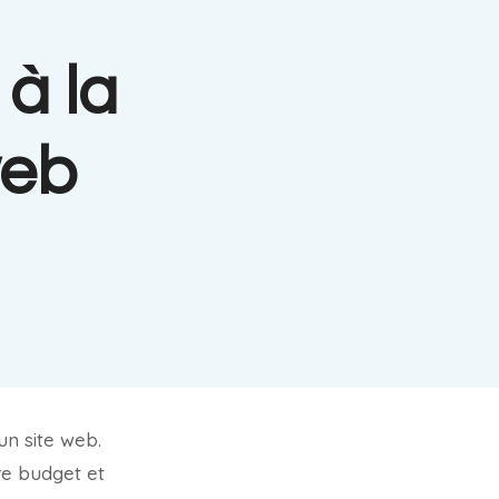
à la
web
un site web.
re budget et