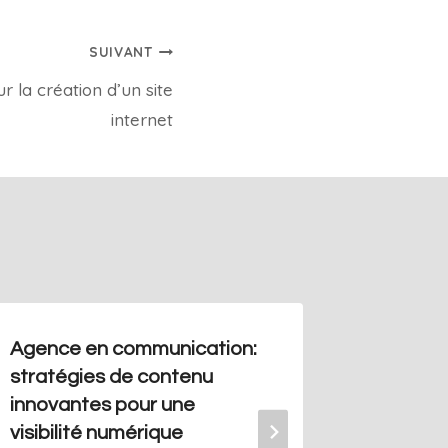
SUIVANT
r la création d’un site
internet
Agence en communication:
Boite d
stratégies de contenu
Par
Redact
innovantes pour une
visibilité numérique