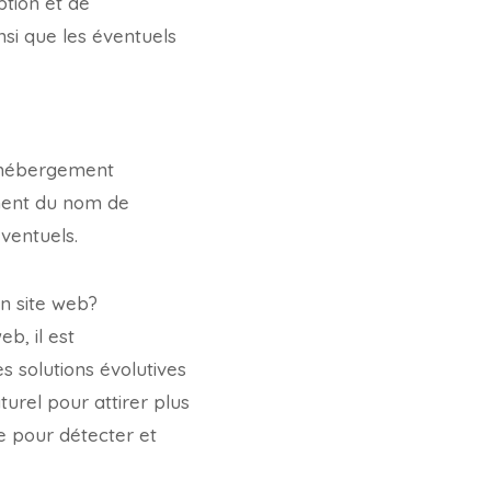
ption et de
si que les éventuels
l’hébergement
ement du nom de
ventuels.
un site web?
b, il est
s solutions évolutives
turel pour attirer plus
e pour détecter et