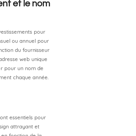
nt et le nom
nvestissements pour
suel ou annuel pour
onction du fournisseur
l’adresse web unique
ter pour un nom de
trement chaque année.
sont essentiels pour
esign attrayant et
 en fonction de la