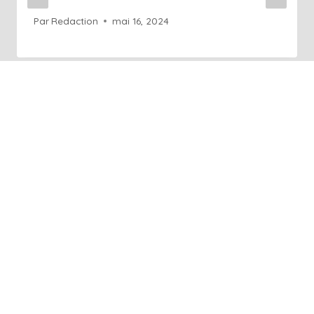
Par
Redaction
mai 16, 2024
+41 76 686 76 14
Info@art-agence.ch
Acceuil
À propos
Blog
Glossaire
Contact
Rendez-vous en ligne