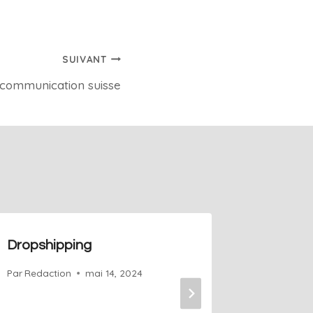
SUIVANT
communication suisse
Dropshipping
Busines
Par
Redaction
mai 14, 2024
Par
Redact