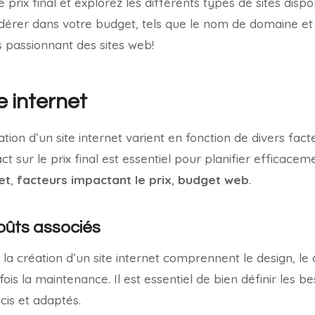
 prix final et explorez les différents types de sites dispon
idérer dans votre budget, tels que le nom de domaine et
s passionnant des sites web!
e internet
éation d’un site internet varient en fonction de divers f
t sur le prix final est essentiel pour planifier efficace
et
,
facteurs impactant le prix
,
budget web
.
coûts associés
 la création d’un site internet comprennent le design, l
is la maintenance. Il est essentiel de bien définir les be
cis et adaptés.