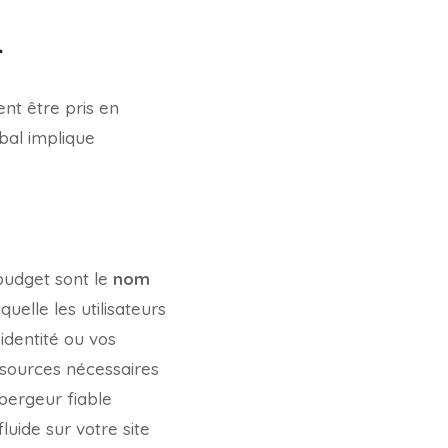
t
nt être pris en
bal implique
budget sont le
nom
uelle les utilisateurs
 identité ou vos
essources nécessaires
ébergeur fiable
uide sur votre site