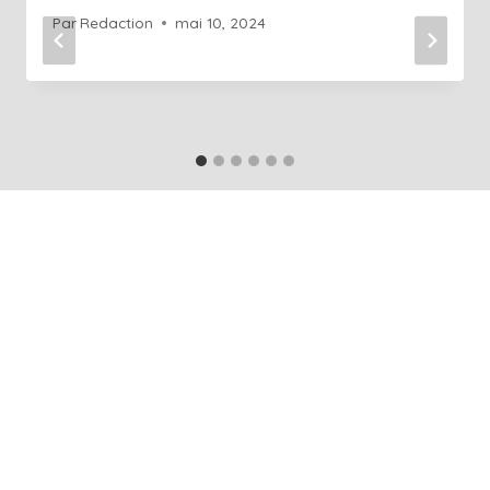
Par
Redaction
mai 10, 2024
+41 76 686 76 14
Info@art-agence.ch
Acceuil
À propos
Blog
Glossaire