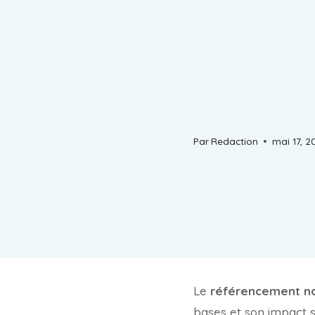
Par
Redaction
mai 17, 2
Le
référencement na
bases et son impact su