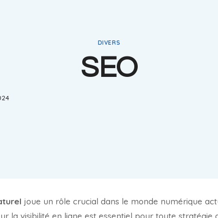
DIVERS
SEO
024
turel
joue un rôle crucial dans le monde numérique ac
r la visibilité en ligne est essentiel pour toute stratégie