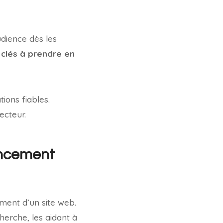
udience dès les
s clés à prendre en
ions fiables.
ecteur.
encement
ement d’un site web.
herche, les aidant à