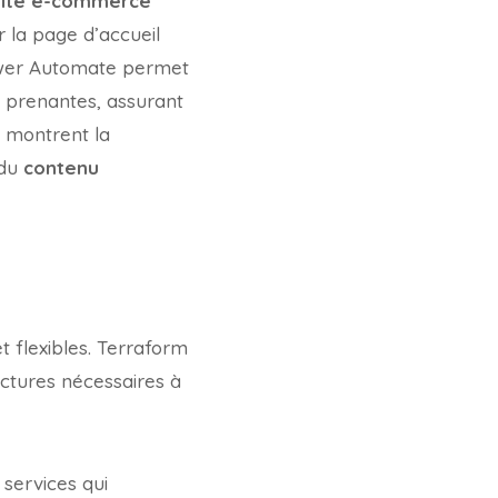
site e-commerce
 la page d’accueil
 Power Automate permet
s prenantes, assurant
 montrent la
 du
contenu
 flexibles. Terraform
uctures nécessaires à
 services qui