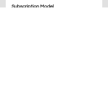
Subscription Model
Par
Redaction
juin 5, 2024
+41 76 686 76 14
Info@art-agence.ch
Acceuil
À propos
Blog
Glossaire