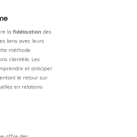
rme
tre la
fidélisation
des
es liens avec leurs
ette méthode
ns clientèle. Les
omprendre et anticiper
mentant le retour sur
elles en relations
ne offre des