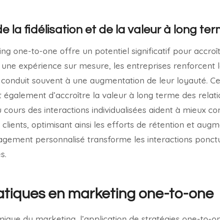
la fidélisation et de la valeur à long te
ng one-to-one offre un potentiel significatif pour accroî
t une expérience sur mesure, les entreprises renforcent l
 conduit souvent à une augmentation de leur loyauté. C
également d’accroître la valeur à long terme des relatio
u cours des interactions individualisées aident à mieux c
 clients, optimisant ainsi les efforts de rétention et aug
agement personnalisé transforme les interactions ponctu
s.
atiques en marketing one-to-one
que du marketing, l’application de stratégies one-to-o