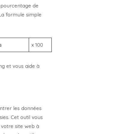
e pourcentage de
 La formule simple
s
x 100
ng et vous aide à
entrer les données
ies. Cet outil vous
 votre site web à