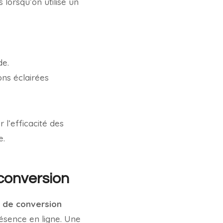
s lorsqu’on utilise un
de.
ons éclairées
r l’efficacité des
e.
 conversion
 de conversion
ésence en ligne. Une