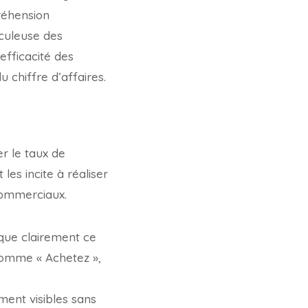
réhension
iculeuse des
efficacité des
 chiffre d’affaires.
er le taux de
les incite à réaliser
 commerciaux.
que clairement ce
 comme « Achetez »,
lement visibles sans