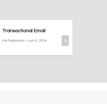
Transactional Email
Wirefr
Par
Redaction
juin 5, 2024
Par
Redact