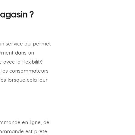
magasin ?
un service qui permet
tement dans un
vec la flexibilité
n, les consommateurs
les lorsque cela leur
commande en ligne, de
a commande est prête.