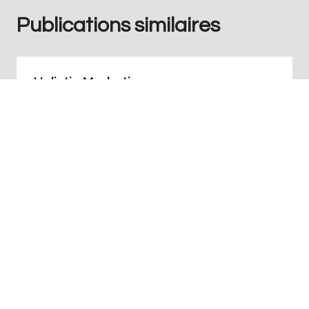
Publications similaires
Holistic Marketing
Par
Redaction
juin 4, 2024
+41 76 686 76 14
Info@art-agence.ch