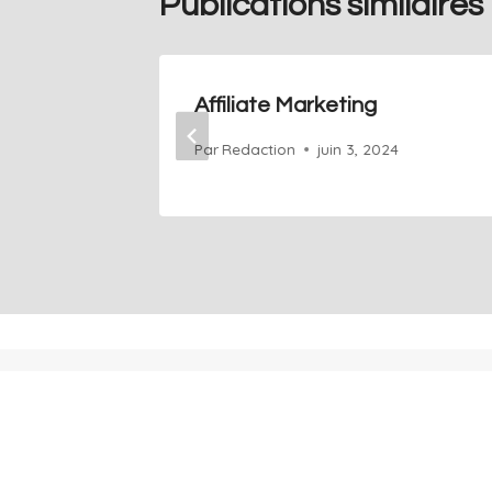
Publications similaires
eting
Affiliate Marketing
Par
Redaction
juin 3, 2024
+41 76 686 76 14
Acceuil
Info@art-agence.ch