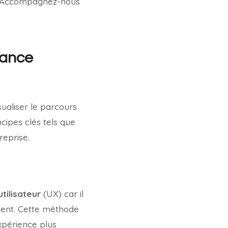
ts. Accompagnez-nous
tance
sualiser le parcours
ncipes clés tels que
reprise.
tilisateur
(UX) car il
ient. Cette méthode
expérience plus