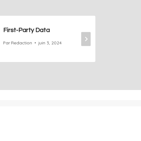
First-Party Data
Geo-fe
Par
Redaction
juin 3, 2024
Par
Redact
 en ligne