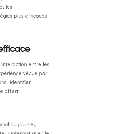
et les
égies plus efficaces
efficace
’interaction entre les
’expérience vécue par
nsi, identifier
 offert.
cial du journey
eur interagit avec le