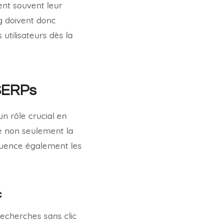
vent souvent leur
ng doivent donc
utilisateurs dès la
 SERPs
n rôle crucial en
e non seulement la
luence également les
c
 recherches sans clic