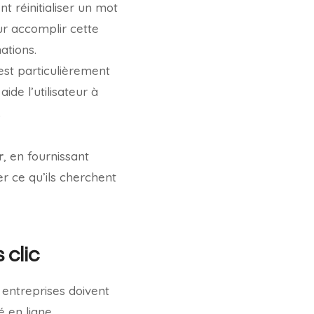
 réinitialiser un mot
ur accomplir cette
ations.
 est particulièrement
ide l’utilisateur à
.
r
, en fournissant
er ce qu’ils cherchent
 clic
 entreprises doivent
é en ligne.