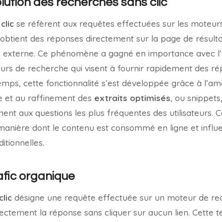
olution des recherches sans clic
clic
se réfèrent aux requêtes effectuées sur les moteur
ur obtient des réponses directement sur la page de résulta
ite externe. Ce phénomène a gagné en importance avec l’
rs de recherche qui visent à fournir rapidement des ré
temps, cette fonctionnalité s’est développée grâce à l’am
elle et au raffinement des
extraits optimisés
, ou snippets,
nt aux questions les plus fréquentes des utilisateurs.
la manière dont le contenu est consommé en ligne et inf
itionnelles.
afic organique
lic
désigne une requête effectuée sur un moteur de re
directement la réponse sans cliquer sur aucun lien. Cette