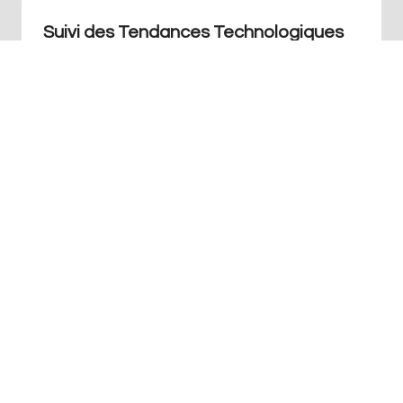
Suivi des Tendances Technologiques
Actuelles: Maximiser Votre E-A-T
Par
Redaction
juin 8, 2024
+41 76 686 76 14
Info@art-agence.ch