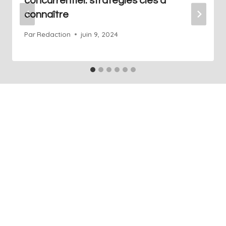
concurrentiel: stratégies clés à
connaître
Par
Redaction
juin 9, 2024
+41 76 686 76 14
Info@art-agence.ch
Acceuil
À propos
Blog
Glossaire