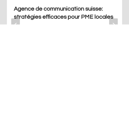
Agence de communication suisse:
stratégies efficaces pour PME locales
Par
Redaction
septembre 23, 2024
+41 76 686 76 14
Info@art-agence.ch