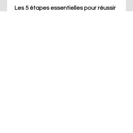
Les 5 étapes essentielles pour réussir
votre stratégie de marketing de
contenu
Par
Redaction
juillet 25, 2023
+41 76 686 76 14
Info@art-agence.ch