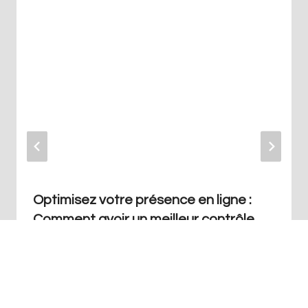
Optimisez votre présence en ligne :
Comment avoir un meilleur contrôle
sur le contenu indexé
Par
Redaction
juillet 25, 2023