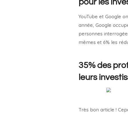
pour les inv
YouTube et Google ont
année, Google occupe 
personnes interrogées
mêmes et 6% les rédu
35% des prof
leurs invest
Très bon article ! Ce