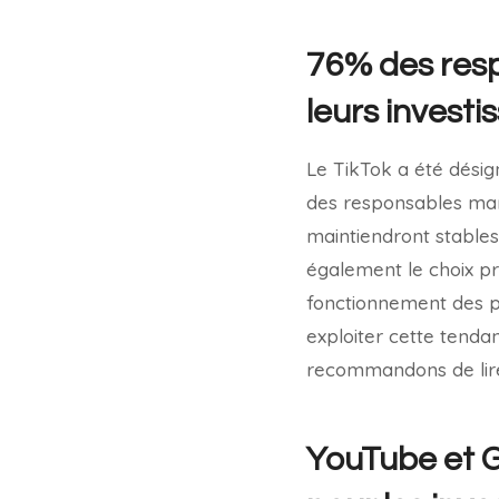
76% des res
leurs investi
Le TikTok a été dési
des responsables mar
maintiendront stables
également le choix pri
fonctionnement des p
exploiter cette tenda
recommandons de lire n
YouTube et G