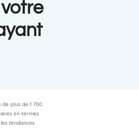
votre
payant
 de plus de 1 700
taires en termes
 les tendances