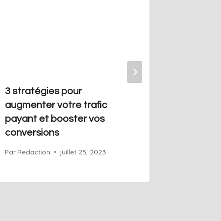
3 stratégies pour
Commen
augmenter votre trafic
trafic p
payant et booster vos
votre vis
conversions
Par
Redact
Par
Redaction
juillet 25, 2023