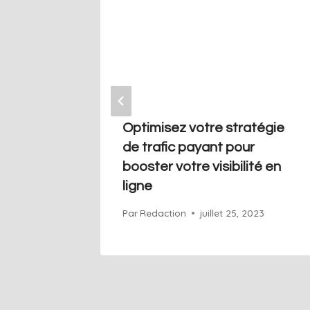
 votre
Optimisez votre stratégie
 payant:
de trafic payant pour
gies à
booster votre visibilité en
ligne
2023
Par
Redaction
juillet 25, 2023