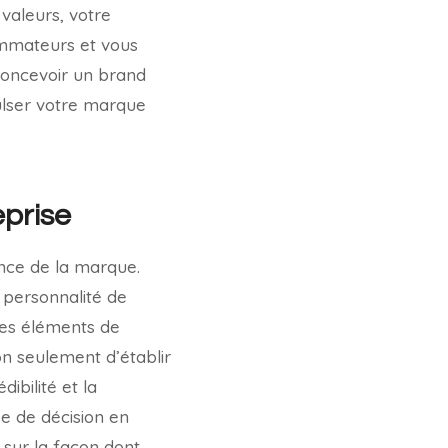
valeurs, votre
sommateurs et vous
concevoir un brand
ulser votre marque
eprise
nce de la marque.
la personnalité de
les éléments de
n seulement d’établir
ibilité et la
se de décision en
 sur la façon dont