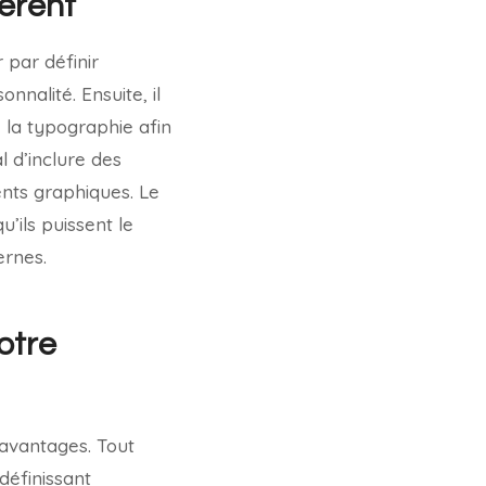
érent
 par définir
nnalité. Ensuite, il
e la typographie afin
l d’inclure des
nts graphiques. Le
u’ils puissent le
ernes.
otre
avantages. Tout
définissant