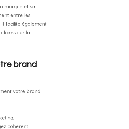
 la marque et sa
ment entre les
 Il facilite également
claires sur la
otre brand
cement votre brand
keting,
yez cohérent :