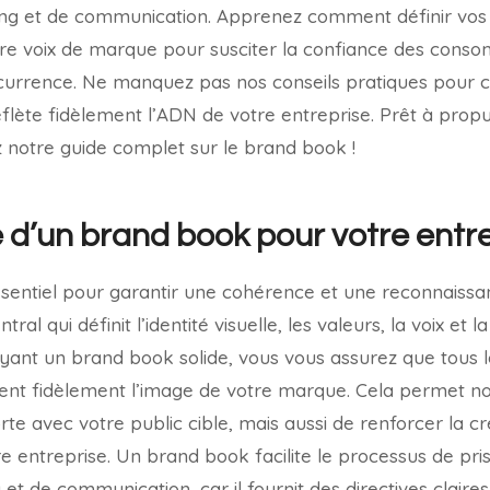
ing et de communication. Apprenez comment définir vos 
votre voix de marque pour susciter la confiance des con
urrence. Ne manquez pas nos conseils pratiques pour 
flète fidèlement l’ADN de votre entreprise. Prêt à prop
z notre guide complet sur le brand book !
 d’un brand book pour votre entr
sentiel pour garantir une cohérence et une reconnaissa
al qui définit l’identité visuelle, les valeurs, la voix et 
ayant un brand book solide, vous vous assurez que tous 
ent fidèlement l’image de votre marque. Cela permet no
te avec votre public cible, mais aussi de renforcer la créd
e entreprise. Un brand book facilite le processus de pri
t de communication, car il fournit des directives claires