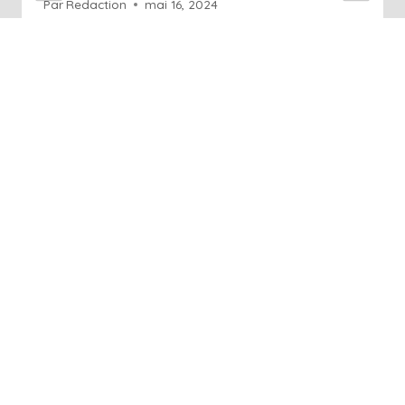
Par
Redaction
mai 16, 2024
+41 76 686 76 14
Info@art-agence.ch
Acceuil
À propos
Blog
Glossaire
Contact
Rendez-vous en ligne