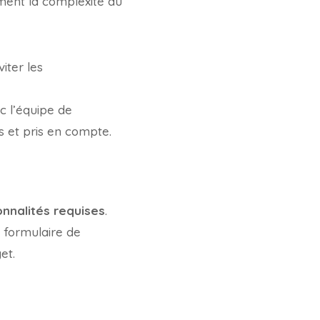
ement la complexité du
iter les
c l’équipe de
 et pris en compte.
onnalités requises
.
e formulaire de
et.