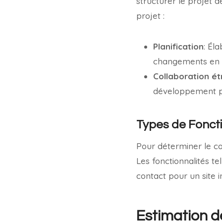
structurer le projet 
projet :
Planification
: Él
changements en c
Collaboration ét
développement po
Types de Foncti
Pour déterminer le coû
Les fonctionnalités t
contact pour un site i
Estimation d