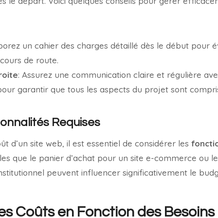
dès le départ. Voici quelques conseils pour gérer efficac
aborez un cahier des charges détaillé dès le début pour év
ours de route.
roite
: Assurez une communication claire et régulière ave
ur garantir que tous les aspects du projet sont compris
onnalités Requises
t d’un site web, il est essentiel de considérer les
foncti
elles que le panier d’achat pour un site e-commerce ou l
nstitutionnel peuvent influencer significativement le budg
es Coûts en Fonction des Besoins