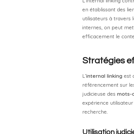
L’internal linking con
en établissant des lie
utilisateurs à travers 
internes, on peut me
efficacement le conte
Stratégies ef
L’
internal linking
est 
référencement sur les
judicieuse des
mots-c
expérience utilisateu
recherche.
Utilisation judi