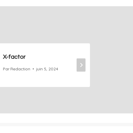
X-factor
Journe
Par
Redaction
juin 5, 2024
Par
Redact