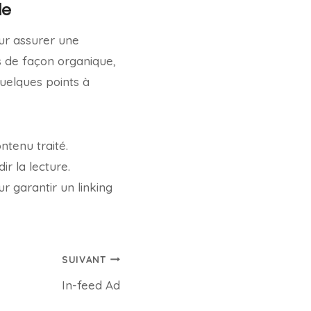
le
our assurer une
és de façon organique,
 quelques points à
ntenu traité.
ir la lecture.
ur garantir un linking
SUIVANT
In-feed Ad