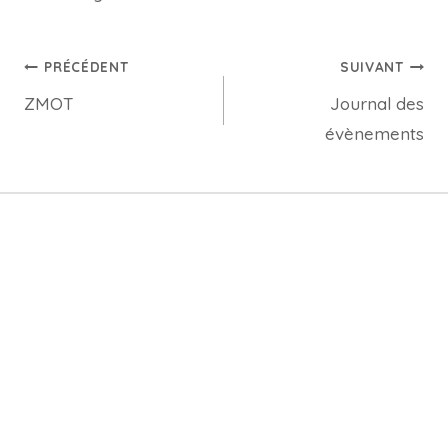
PRÉCÉDENT
SUIVANT
ZMOT
Journal des
évènements
Publications similaires
Google Search Console
Par
Redaction
juin 3, 2024