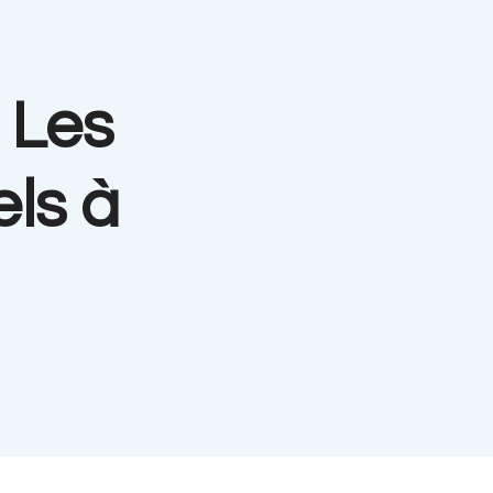
 Les
ls à