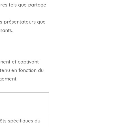
ires tels que partage
es présentateurs que
nants.
tinent et captivant
ntenu en fonction du
agement.
êts spécifiques du