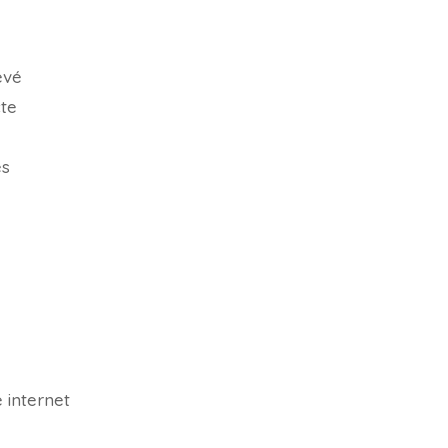
evé
cte
es
 internet