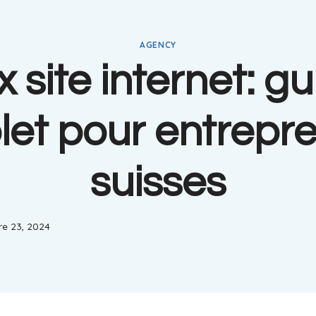
AGENCY
x site internet: g
et pour entrepr
suisses
e 23, 2024