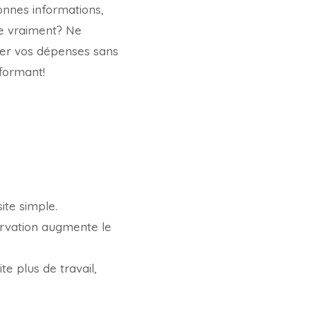
onnes informations,
e vraiment? Ne
ser vos dépenses sans
formant!
ite simple.
ervation augmente le
e plus de travail,