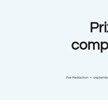
Pri
compl
Par
Redaction
septembr