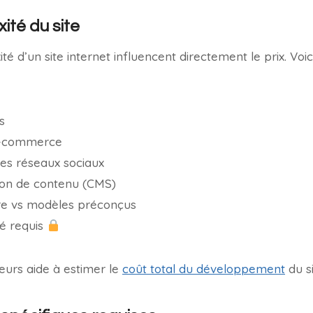
xité du site
xité d’un site internet influencent directement le prix. Vo
s
 e-commerce
les réseaux sociaux
ion de contenu (CMS)
re vs modèles préconçus
té requis
urs aide à estimer le
coût total du développement
du s