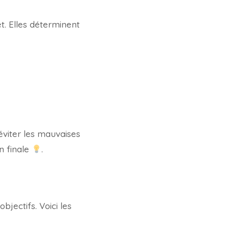
et. Elles déterminent
viter les mauvaises
n finale
.
jectifs. Voici les