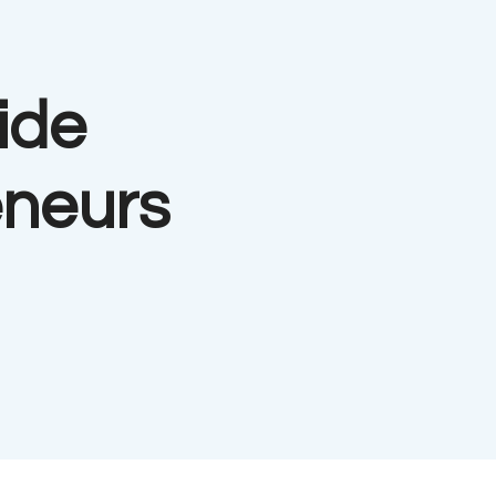
uide
eneurs