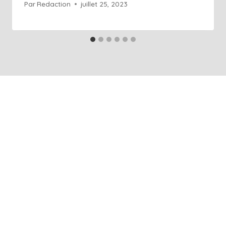
Par
Redaction
juillet 25, 2023
+41 76 686 76 14
Info@art-agence.ch
Acceuil
À propos
Blog
Glossaire
Contact
Rendez-vous en ligne