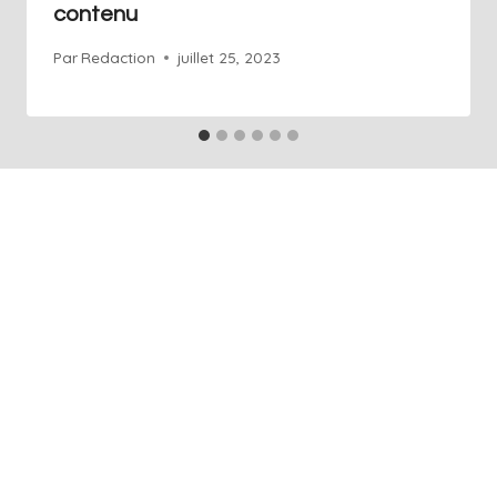
contenu
Par
Redaction
juillet 25, 2023
+41 76 686 76 14
Info@art-agence.ch
Acceuil
À propos
Blog
Glossaire