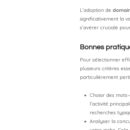
L’adoption de
domain
significativement la v
s’avérer cruciale pour 
Bonnes pratique
Pour sélectionner eff
plusieurs critères ess
particulièrement pertin
Choisir des mots-
l’activité principa
recherches typiqu
Analyser la concu
votre niche. Cela