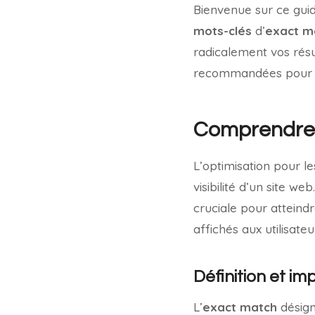
Bienvenue sur ce guid
mots-clés
d’
exact m
radicalement vos résu
recommandées pour max
Comprendre 
L’optimisation pour l
visibilité d’un site we
cruciale pour atteind
affichés aux utilisateu
Définition et i
L’
exact match
désign