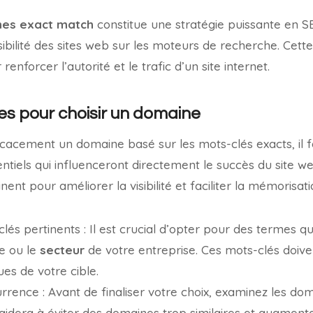
es exact match
constitue une stratégie puissante en S
isibilité des sites web sur les moteurs de recherche. Cet
renforcer l’autorité et le trafic d’un site internet.
s pour choisir un domaine
icacement un domaine basé sur les mots-clés exacts, il 
entiels qui influenceront directement le succès du site we
ent pour améliorer la visibilité et faciliter la mémorisatio
clés pertinents : Il est crucial d’opter pour des termes q
le ou le
secteur
de votre entreprise. Ces mots-clés doiv
es de votre cible.
rrence : Avant de finaliser votre choix, examinez les do
 aidera à éviter des domaines trop similaires et augmen