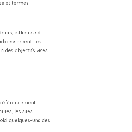
es et termes
teurs, influençant
 judicieusement ces
 des objectifs visés.
le référencement
utes, les sites
Voici quelques-uns des