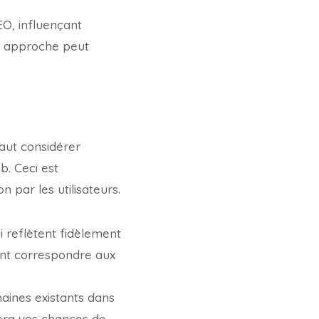
EO, influençant
te approche peut
faut considérer
b. Ceci est
n par les utilisateurs.
ui reflètent fidèlement
ent correspondre aux
maines existants dans
tera vos chances de