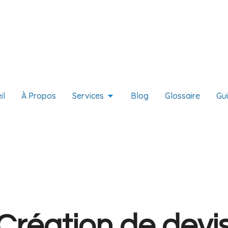
il
À Propos
Services
Blog
Glossaire
Gu
Création de devi