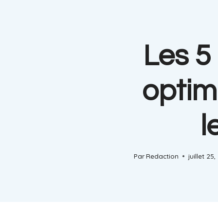
Les 5
optim
l
Par
Redaction
juillet 25