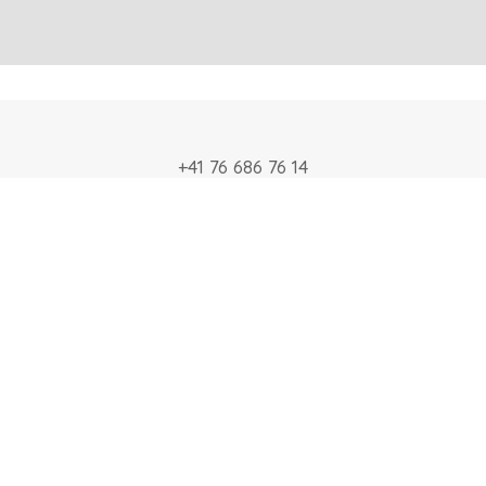
+41 76 686 76 14
Info@art-agence.ch
Acceuil
À propos
Blog
Glossaire
Contact
Rendez-vous en ligne