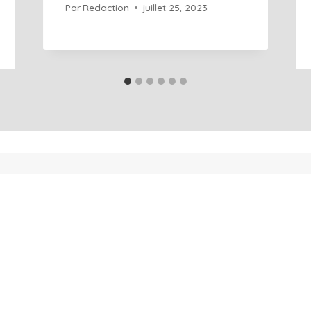
Par
Redaction
juillet 25, 2023
À propos
Blog
Glossaire
Contact
Rendez-vous
© 2026 Art Agence Digitale