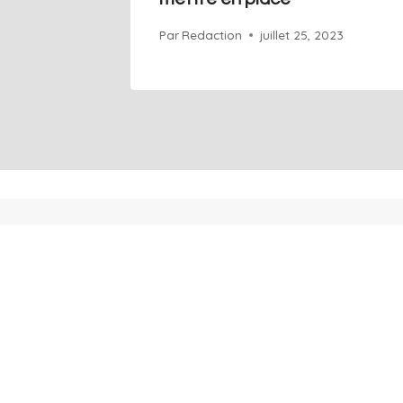
2023
Par
Redaction
juillet 25, 2023
+41 76 686 76 14
Acceuil
Info@art-agence.ch