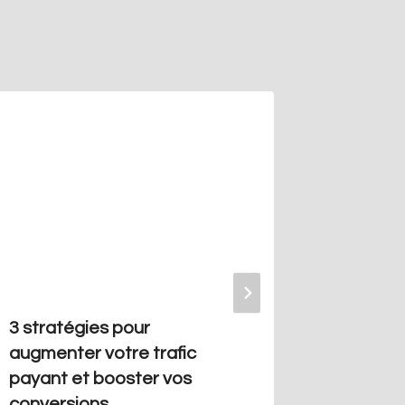
3 stratégies pour
Commen
augmenter votre trafic
trafic g
payant et booster vos
: 5 stra
conversions