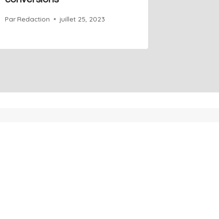
Par
Redact
Par
Redaction
juillet 25, 2023
 en ligne