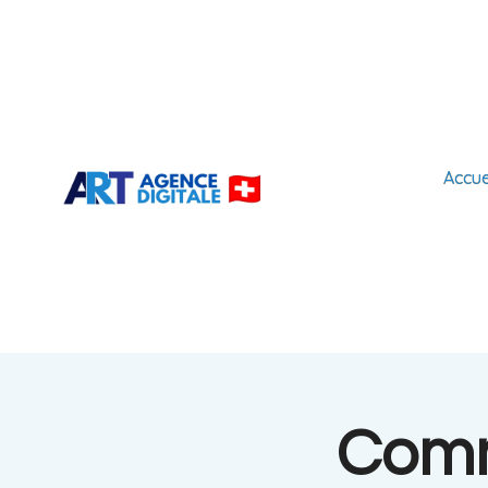
Accue
Comm