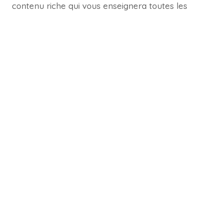
contenu riche qui vous enseignera toutes les
étapes pour créer des campagnes sur Google
Ads.
PRÉCÉDENT
SUIVANT
Comment augmenter
Comment augmenter
votre trafic avec des
votre trafic grâce au
campagnes
trafic payant
publicitaires payantes
Publications similaires