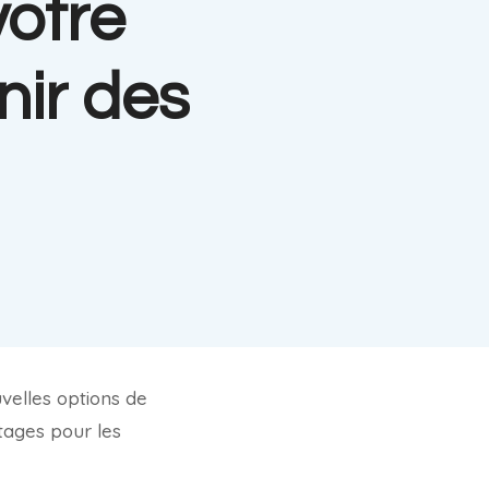
otre
nir des
velles options de
ntages pour les