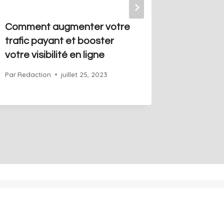
Comment augmenter votre
3 strat
trafic payant et booster
augment
votre visibilité en ligne
payant 
convers
Par
Redaction
juillet 25, 2023
Par
Redact
 en ligne