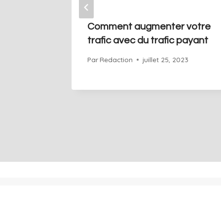
 votre
Comment augmenter votre
mpagnes
trafic avec du trafic payant
Par
Redaction
juillet 25, 2023
2023
+41 76 686 76 14
Acceuil