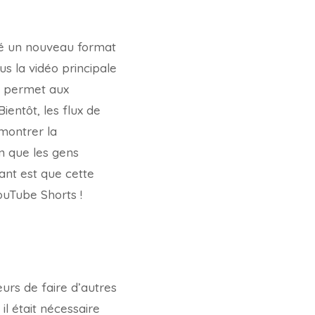
ncé un nouveau format
s la vidéo principale
té permet aux
ientôt, les flux de
montrer la
n que les gens
tant est que cette
ouTube Shorts !
urs de faire d’autres
l était nécessaire