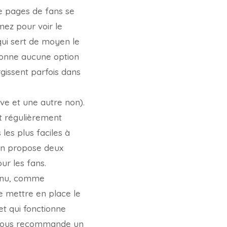
e pages de fans se
mez pour voir le
qui sert de moyen le
donne aucune option
rgissent parfois dans
ve et une autre non).
ent régulièrement
es plus faciles à
ion propose deux
ur les fans.
ntenu, comme
e mettre en place le
t qui fonctionne
je vous recommande un