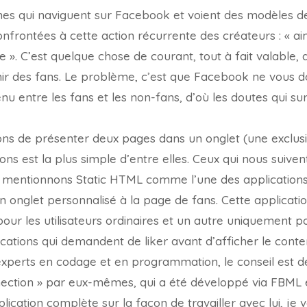
s qui naviguent sur Facebook et voient des modèles d
nfrontées à cette action récurrente des créateurs : « ai
 ». C’est quelque chose de courant, tout à fait valable, 
enir des fans. Le problème, c’est que Facebook ne vous 
nu entre les fans et les non-fans, d’où les doutes qui su
açons de présenter deux pages dans un onglet (une exclusi
ations est la plus simple d’entre elles. Ceux qui nous suiv
 mentionnons Static HTML comme l’une des applications l
 un onglet personnalisé à la page de fans. Cette applicat
ur les utilisateurs ordinaires et un autre uniquement po
plications qui demandent de liker avant d’afficher le co
xperts en codage et en programmation, le conseil est d
nection » par eux-mêmes, qui a été développé via FBML e
plication complète sur la façon de travailler avec lui, 