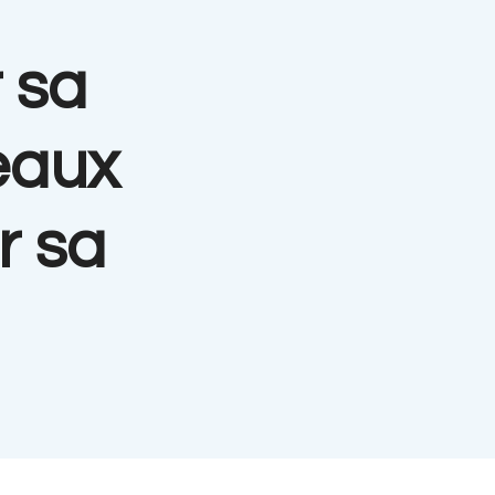
 sa
eaux
r sa