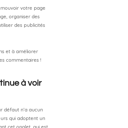
omouvoir votre page
age, organiser des
tiliser des publicités
ns et à améliorer
les commentaires !
tinue à voir
r défaut n’a aucun
teurs qui adoptent un
t cet onglet, qui est