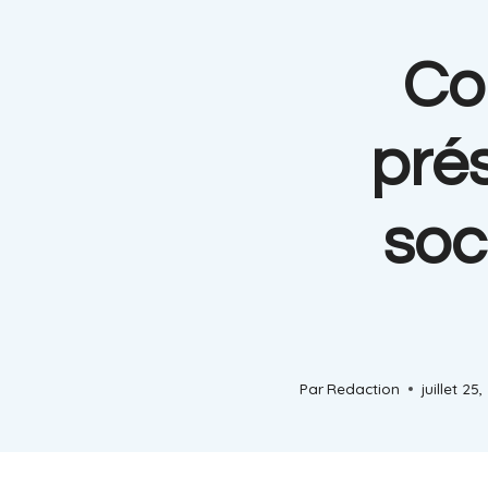
Co
pré
soc
Par
Redaction
juillet 25